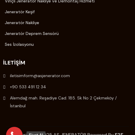
Vinçli Jeneratör Nakliye ve Demontaj Hizmeti
Jeneratör Keşif
Jeneratör Nakliye
Jeneratör Deprem Sensörü
Ses İzolasyonu
İLETIŞIM
iletisimform@asjenerator.com
+90 533 491 12 34
Alemdağ mah. Reşadiye Cad. 185. Sk No 2 Çekmeköy /
İstanbul
Copyright © 2025 AS JENERATÖR Powered By
F2F